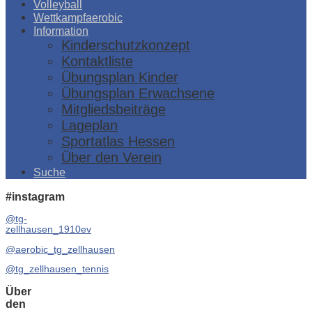
Volleyball
Wettkampfaerobic
Information
Kinderschutzkonzept
Kontaktliste
Übungsplan Kinder
Übungsplan Erwachsene
Mitgliedsbeiträge
Lageplan
Sportatlas Hessen
Über den Verein
Suche
#instagram
@tg-
zellhausen_1910ev
@aerobic_tg_zellhausen
@tg_zellhausen_tennis
Über
den