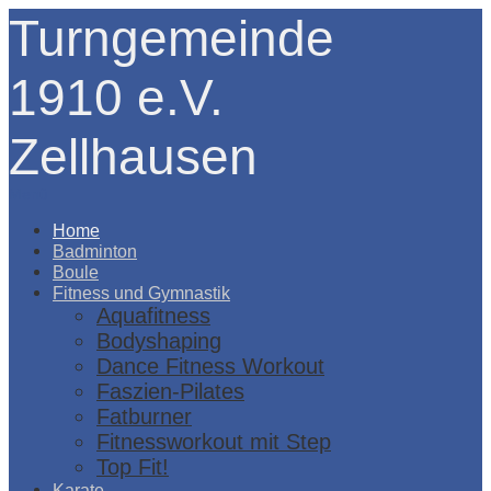
Turngemeinde
1910 e.V.
Zellhausen
Menü
Home
Badminton
Boule
Fitness und Gymnastik
Aquafitness
Bodyshaping
Dance Fitness Workout
Faszien-Pilates
Fatburner
Fitnessworkout mit Step
Top Fit!
Karate