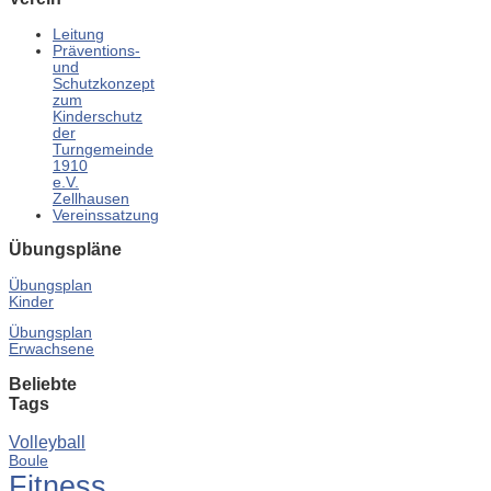
Leitung
Präventions-
und
Schutzkonzept
zum
Kinderschutz
der
Turngemeinde
1910
e.V.
Zellhausen
Vereinssatzung
Übungspläne
Übungsplan
Kinder
Übungsplan
Erwachsene
Beliebte
Tags
Volleyball
Boule
Fitness