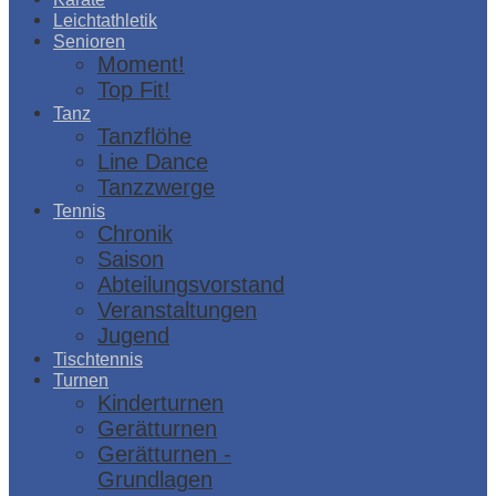
Leichtathletik
Senioren
Moment!
Top Fit!
Tanz
Tanzflöhe
Line Dance
Tanzzwerge
Tennis
Chronik
Saison
Abteilungsvorstand
Veranstaltungen
Jugend
Tischtennis
Turnen
Kinderturnen
Gerätturnen
Gerätturnen -
Grundlagen