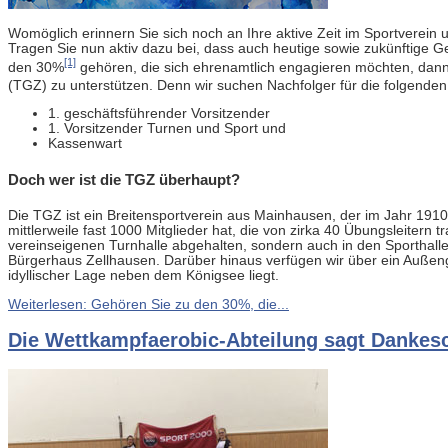
Womöglich erinnern Sie sich noch an Ihre aktive Zeit im Sportverein
Tragen Sie nun aktiv dazu bei, dass auch heutige sowie zukünftige G
[1]
den 30%
gehören, die sich ehrenamtlich engagieren möchten, dann 
(TGZ) zu unterstützen. Denn wir suchen Nachfolger für die folgende
1. geschäftsführender Vorsitzender
1. Vorsitzender Turnen und Sport und
Kassenwart
Doch wer ist die TGZ überhaupt?
Die TGZ ist ein Breitensportverein aus Mainhausen, der im Jahr 191
mittlerweile fast 1000 Mitglieder hat, die von zirka 40 Übungsleitern
vereinseigenen Turnhalle abgehalten, sondern auch in den Sporthal
Bürgerhaus Zellhausen. Darüber hinaus verfügen wir über ein Außenge
idyllischer Lage neben dem Königsee liegt.
Weiterlesen: Gehören Sie zu den 30%, die...
Die Wettkampfaerobic-Abteilung sagt Dankes