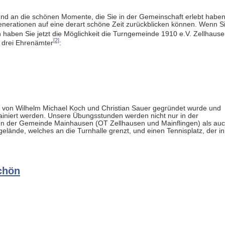
 und an die schönen Momente, die Sie in der Gemeinschaft erlebt haben
enerationen auf eine derart schöne Zeit zurückblicken können. Wenn S
haben Sie jetzt die Möglichkeit die Turngemeinde 1910 e.V. Zellhaus
[2]
n drei Ehrenämter
:
0 von Wilhelm Michael Koch und Christian Sauer gegründet wurde und
 trainiert werden. Unsere Übungsstunden werden nicht nur in der
len der Gemeinde Mainhausen (OT Zellhausen und Mainflingen) als au
lände, welches an die Turnhalle grenzt, und einen Tennisplatz, der in
chön