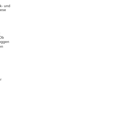
ik- und
iese
c
 Ob
Joggen
en
r