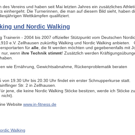
 des Vereins und haben seit Mai letzten Jahres ein zusätzliches Athlet
sts einhergeht. Die Turnerinnen, die man auf diesem Bild sieht, haben d
iesjährigen Wettkämpfen qualifiziert.
king und Nordic Walking
ng Trainerin - 2004 bis 2007 offizieller Stützpunkt vom Deutschen Nordi
1910 e.V. Zellhausen zukünftig Walking und Nordic Walking anbieten.
uersportarten für
alle
, die fit werden möchten und gegebenenfalls mit 
r nur, wenn
ihre Technik stimmt
! Zusätzlich werden Kräftigungsübung
 haben.
emen wie Ernährung, Gewichtsabnahme, Rückenproblematik beraten
von 19.30 Uhr bis 20.30 Uhr findet ein erster Schnupperkurse statt.
inflinger Str. 2 in Zellhausen.
r jene, die keine Nordic Walking Stöcke besitzen, werde ich Stöcke zu
 nicht).
eine Website
www.in-fitness.de
ordic Walking