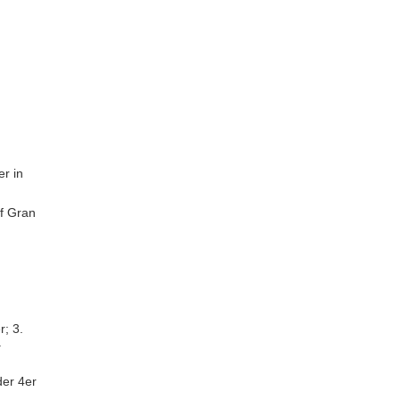
r in
f Gran
.
der 4er