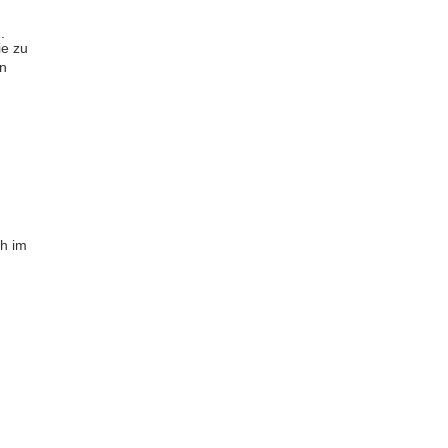
.
ie zu
en
ch im