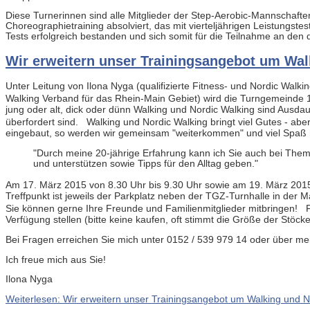
Diese Turnerinnen sind alle Mitglieder der Step-Aerobic-Mannschaften
Choreographietraining absolviert, das mit vierteljährigen Leistungste
Tests erfolgreich bestanden und sich somit für die Teilnahme an den d
Wir erweitern unser Trainingsangebot um Wal
Unter Leitung von Ilona Nyga (qualifizierte Fitness- und Nordic Walki
Walking Verband für das Rhein-Main Gebiet) wird die Turngemeinde 
jung oder alt, dick oder dünn Walking und Nordic Walking sind Ausda
überfordert sind. Walking und Nordic Walking bringt viel Gutes - abe
eingebaut, so werden wir gemeinsam "weiterkommen" und viel Spaß
"Durch meine 20-jährige Erfahrung kann ich Sie auch bei Th
und unterstützen sowie Tipps für den Alltag geben."
Am 17. März 2015 von 8.30 Uhr bis 9.30 Uhr sowie am 19. März 2015 
Treffpunkt ist jeweils der Parkplatz neben der TGZ-Turnhalle in der Ma
Sie können gerne Ihre Freunde und Familienmitglieder mitbringen! Fü
Verfügung stellen (bitte keine kaufen, oft stimmt die Größe der Stöcke
Bei Fragen erreichen Sie mich unter 0152 / 539 979 14 oder über m
Ich freue mich aus Sie!
Ilona Nyga
Weiterlesen: Wir erweitern unser Trainingsangebot um Walking und N