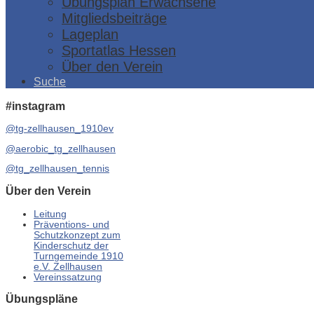
Übungsplan Erwachsene
Mitgliedsbeiträge
Lageplan
Sportatlas Hessen
Über den Verein
Suche
#instagram
@tg-zellhausen_1910ev
@aerobic_tg_zellhausen
@tg_zellhausen_tennis
Über den Verein
Leitung
Präventions- und
Schutzkonzept zum
Kinderschutz der
Turngemeinde 1910
e.V. Zellhausen
Vereinssatzung
Übungspläne