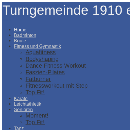
Turngemeinde 1910 e
Menü
Home
Badminton
Boule
Fitness und Gymnastik
Aquafitness
Bodyshaping
Dance Fitness Workout
Faszien-Pilates
Fatburner
Fitnessworkout mit Step
Top Fit!
Karate
Leichtathletik
Senioren
Moment!
Top Fit!
Tanz