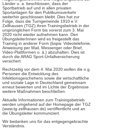
Länder u. a. beschlossen, dass der
Sportbetrieb auf und in allen privaten
Sportanlagen für den Publikumsverkehr
weiterhin geschlossen bleibt. Dies hat zur
Folge, dass die Turngemeinde 1910 e.V.
Zellhausen (TGZ) ihren Trainingsbetrieb in der
ursprünglichen Form bis vorerst zum 3. Mai
2020 nicht wieder aufnehmen kann. Den
ÜbungsleiterInnen wird es freigestellt das
Training in anderer Form (bspw. Videotelefonie,
Anweisung per Mail, Messenger oder Brief,
Video-Plattformen o. ä.) abzuhalten. Dies ist
durch die ARAG Sport-Unfallversicherung
versichert.
Rechtzeitig vor dem 4. Mai 2020 wollen die o.g.
Personen die Entwicklung des
Infektionsgeschehens sowie die wirtschaftliche
und soziale Lage in Deutschland gemeinsam
erneut bewerten und im Lichte der Ergebnisse
weitere Maßnahmen beschließen.
Aktuelle Informationen zum Trainingsbetrieb
werden umgehend auf der Homepage der TGZ
(www.tg-zellhausen.de) veröffentlicht und an
die Übungsleiter kommuniziert.
Wir bedanken uns für das entgegengebrachte
Verständnis.