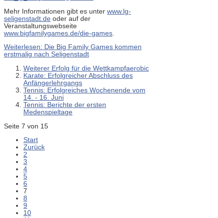
Mehr Informationen gibt es unter
www.lg-
seligenstadt.de
oder auf der
Veranstaltungswebseite
www.bigfamilygames.de/die-games
.
Weiterlesen: Die Big Family Games kommen
erstmalig nach Seligenstadt
Weiterer Erfolg für die Wettkampfaerobic
Karate: Erfolgreicher Abschluss des
Anfängerlehrgangs
Tennis: Erfolgreiches Wochenende vom
14. - 16. Juni
Tennis: Berichte der ersten
Medenspieltage
Seite 7 von 15
Start
Zurück
2
3
4
5
6
7
8
9
10