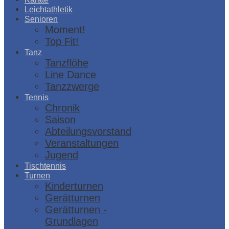
Leichtathletik
Senioren
Moment!
Top Fit!
Tanz
Tanzflöhe
Line Dance
Tanzzwerge
Tennis
Chronik
Saison
Abteilungsvorstand
Veranstaltungen
Jugend
Tischtennis
Turnen
Kinderturnen
Gerätturnen
Gerätturnen -
Grundlagen