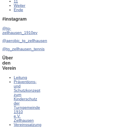
11
Weiter
Ende
#instagram
@tg-
zellhausen_1910ev
@aerobic_tg_zellhausen
@tg_zellhausen_tennis
Über
den
Verein
Leitung
Präventions-
und
Schutzkonzept
zum
Kinderschutz
der
Turngemeinde
1910
e.V.
Zellhausen
Vereinssatzung