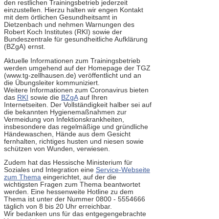
den restlichen Trainingsbetrieb jederzeit
einzustellen. Hierzu halten wir engen Kontakt
mit dem örtlichen Gesundheitsamt in
Dietzenbach und nehmen Warnungen des
Robert Koch Institutes (RKI) sowie der
Bundeszentrale für gesundheitliche Aufklärung
(BZgA) ernst.
Aktuelle Informationen zum Trainingsbetrieb
werden umgehend auf der Homepage der TGZ
(www.tg-zellhausen.de) veröffentlicht und an
die Übungsleiter kommuniziert.
Weitere Informationen zum Coronavirus bieten
das
RKI
sowie die
BZgA
auf Ihren
Internetseiten. Der Vollständigkeit halber sei auf
die bekannten Hygienemaßnahmen zur
Vermeidung von Infektionskrankheiten,
insbesondere das regelmäßige und gründliche
Händewaschen, Hände aus dem Gesicht
fernhalten, richtiges husten und niesen sowie
schützen von Wunden, verwiesen.
Zudem hat das Hessische Ministerium für
Soziales und Integration eine
Service-Webseite
zum Thema
eingerichtet, auf der die
wichtigsten Fragen zum Thema beantwortet
werden. Eine hessenweite Hotline zu dem
Thema ist unter der Nummer 0800 - 5554666
täglich von 8 bis 20 Uhr erreichbar.
Wir bedanken uns für das entgegengebrachte