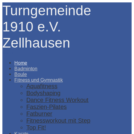
Turngemeinde
1910 e.V.
Zellhausen
Menü
Home
Badminton
Boule
Fitness und Gymnastik
Aquafitness
Bodyshaping
Dance Fitness Workout
Faszien-Pilates
Fatburner
Fitnessworkout mit Step
Top Fit!
Karate