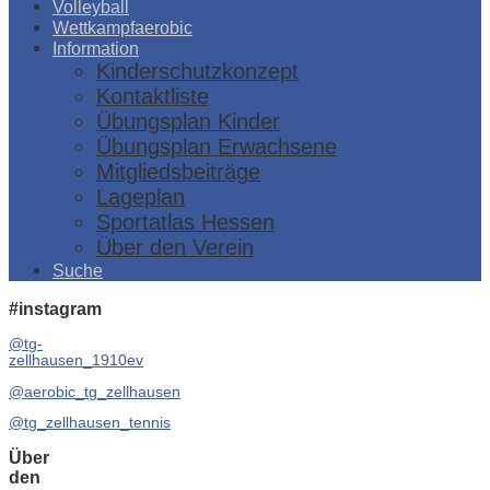
Volleyball
Wettkampfaerobic
Information
Kinderschutzkonzept
Kontaktliste
Übungsplan Kinder
Übungsplan Erwachsene
Mitgliedsbeiträge
Lageplan
Sportatlas Hessen
Über den Verein
Suche
#instagram
@tg-
zellhausen_1910ev
@aerobic_tg_zellhausen
@tg_zellhausen_tennis
Über
den