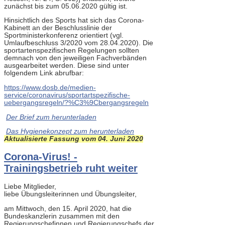
zunächst bis zum 05.06.2020 gültig ist.
Hinsichtlich des Sports hat sich das Corona-
Kabinett an der Beschlusslinie der
Sportministerkonferenz orientiert (vgl.
Umlaufbeschluss 3/2020 vom 28.04.2020). Die
sportartenspezifischen Regelungen sollten
demnach von den jeweiligen Fachverbänden
ausgearbeitet werden. Diese sind unter
folgendem Link abrufbar:
https://www.dosb.de/medien-
service/coronavirus/sportartspezifische-
uebergangsregeln/?%C3%9Cbergangsregeln
Der Brief zum herunterladen
Das Hygienekonzept zum herunterladen
Aktualisierte Fassung vom 04. Juni 2020
Corona-Virus! -
Trainingsbetrieb ruht weiter
Liebe Mitglieder,
liebe Übungsleiterinnen und Übungsleiter,
am Mittwoch, den 15. April 2020, hat die
Bundeskanzlerin zusammen mit den
Regierungschefinnen und Regierungschefs der