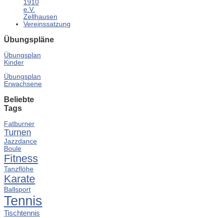
1910
e.V.
Zellhausen
Vereinssatzung
Übungspläne
Übungsplan
Kinder
Übungsplan
Erwachsene
Beliebte
Tags
Fatburner
Turnen
Jazzdance
Boule
Fitness
Tanzflöhe
Karate
Ballsport
Tennis
Tischtennis