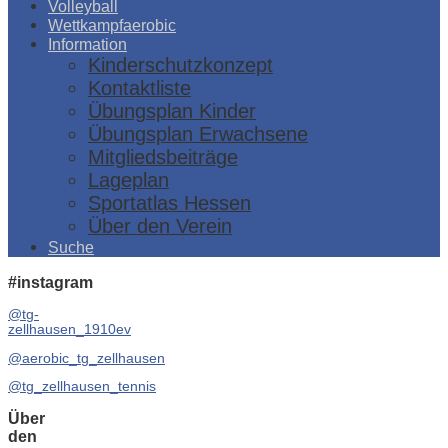
Volleyball
Wettkampfaerobic
Information
Kinderschutzkonzept
Kontaktliste
Übungsplan Kinder
Übungsplan Erwachsene
Mitgliedsbeiträge
Lageplan
Sportatlas Hessen
Über den Verein
Suche
#instagram
@tg-
zellhausen_1910ev
@aerobic_tg_zellhausen
@tg_zellhausen_tennis
Über
den