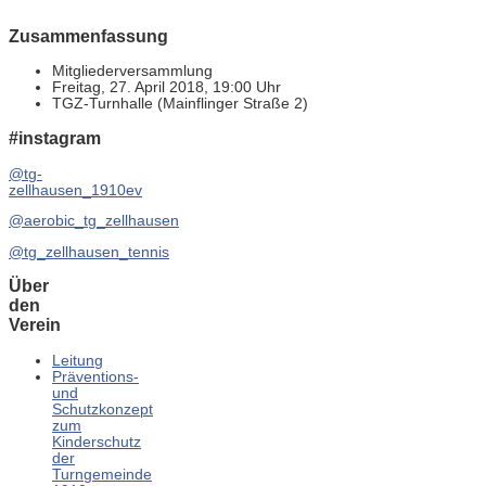
Zusammenfassung
Mitgliederversammlung
Freitag, 27. April 2018, 19:00 Uhr
TGZ-Turnhalle (Mainflinger Straße 2)
#instagram
@tg-
zellhausen_1910ev
@aerobic_tg_zellhausen
@tg_zellhausen_tennis
Über
den
Verein
Leitung
Präventions-
und
Schutzkonzept
zum
Kinderschutz
der
Turngemeinde