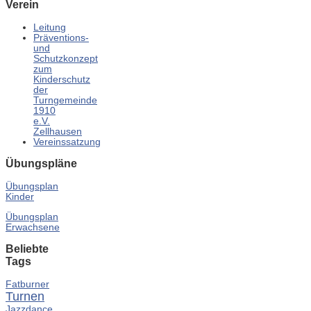
Verein
Leitung
Präventions-
und
Schutzkonzept
zum
Kinderschutz
der
Turngemeinde
1910
e.V.
Zellhausen
Vereinssatzung
Übungspläne
Übungsplan
Kinder
Übungsplan
Erwachsene
Beliebte
Tags
Fatburner
Turnen
Jazzdance