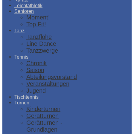
Leichtathletik
Senioren
Moment!
Top Fit!
Tanz
Tanzflöhe
Line Dance
Tanzzwerge
Tennis
Chronik
Saison
Abteilungsvorstand
Veranstaltungen
Jugend
Tischtennis
Turnen
Kinderturnen
Gerätturnen
Gerätturnen -
Grundlagen