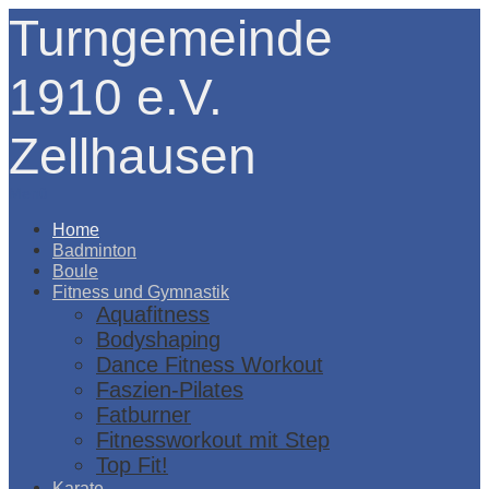
Turngemeinde
1910 e.V.
Zellhausen
Menü
Home
Badminton
Boule
Fitness und Gymnastik
Aquafitness
Bodyshaping
Dance Fitness Workout
Faszien-Pilates
Fatburner
Fitnessworkout mit Step
Top Fit!
Karate