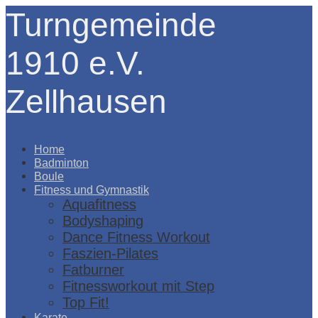
Turngemeinde
1910 e.V.
Zellhausen
Menü
Home
Badminton
Boule
Fitness und Gymnastik
Aquafitness
Bodyshaping
Dance Fitness Workout
Faszien-Pilates
Fatburner
Fitnessworkout mit Step
Top Fit!
Karate