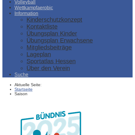
Volleyball
Wettkampfaerobic
Information
Kinderschutzkonzept
Kontaktliste
Übungsplan Kinder
Übungsplan Erwachsene
Mitgliedsbeiträge
Lageplan
Sportatlas Hessen
Über den Verein
Suche
Aktuelle Seite:
Startseite
Saison