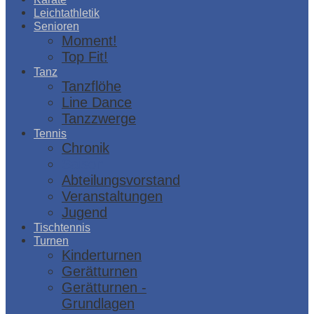
Leichtathletik
Senioren
Moment!
Top Fit!
Tanz
Tanzflöhe
Line Dance
Tanzzwerge
Tennis
Chronik
Saison
Abteilungsvorstand
Veranstaltungen
Jugend
Tischtennis
Turnen
Kinderturnen
Gerätturnen
Gerätturnen -
Grundlagen