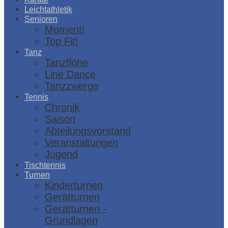
Leichtathletik
Senioren
Moment!
Top Fit!
Tanz
Tanzflöhe
Line Dance
Tanzzwerge
Tennis
Chronik
Saison
Abteilungsvorstand
Veranstaltungen
Jugend
Tischtennis
Turnen
Kinderturnen
Gerätturnen
Gerätturnen -
Grundlagen