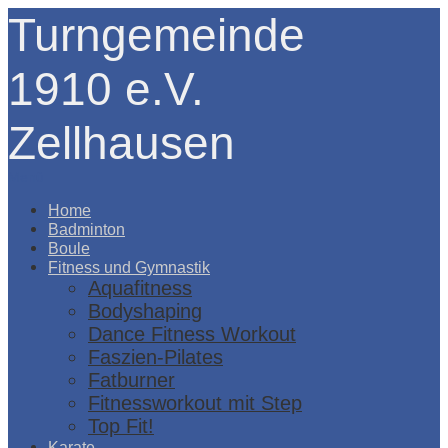
Turngemeinde
1910 e.V.
Zellhausen
Menü
Home
Badminton
Boule
Fitness und Gymnastik
Aquafitness
Bodyshaping
Dance Fitness Workout
Faszien-Pilates
Fatburner
Fitnessworkout mit Step
Top Fit!
Karate