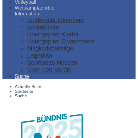
Volleyball
Wettkampfaerobic
Information
Kinderschutzkonzept
Kontaktliste
Übungsplan Kinder
Übungsplan Erwachsene
Mitgliedsbeiträge
Lageplan
Sportatlas Hessen
Über den Verein
Suche
Aktuelle Seite:
Startseite
Suche