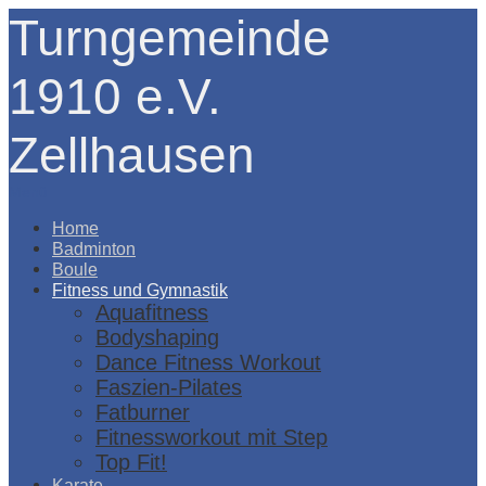
Turngemeinde
1910 e.V.
Zellhausen
Menü
Home
Badminton
Boule
Fitness und Gymnastik
Aquafitness
Bodyshaping
Dance Fitness Workout
Faszien-Pilates
Fatburner
Fitnessworkout mit Step
Top Fit!
Karate