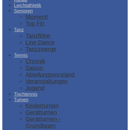
Leichtathletik
Senioren
Moment!
Top Fit!
Tanz
Tanzflöhe
Line Dance
Tanzzwerge
Tennis
Chronik
Saison
Abteilungsvorstand
Veranstaltungen
Jugend
Tischtennis
Turnen
Kinderturnen
Gerätturnen
Gerätturnen -
Grundlagen