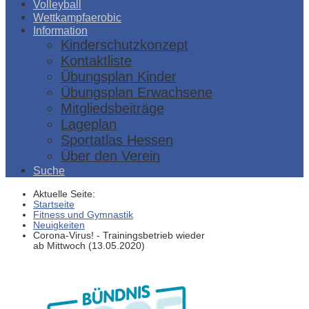
Volleyball
Wettkampfaerobic
Information
Kinderschutzkonzept
Kontaktliste
Übungsplan Kinder
Übungsplan Erwachsene
Mitgliedsbeiträge
Lageplan
Sportatlas Hessen
Über den Verein
Suche
Aktuelle Seite:
Startseite
Fitness und Gymnastik
Neuigkeiten
Corona-Virus! - Trainingsbetrieb wieder
ab Mittwoch (13.05.2020)