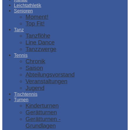
Leichtathletik
Senioren
Moment!
Top Fit!
Tanz
Tanzflöhe
Line Dance
Tanzzwerge
Tennis
Chronik
Saison
Abteilungsvorstand
Veranstaltungen
Jugend
Tischtennis
Turnen
Kinderturnen
Gerätturnen
Gerätturnen -
Grundlagen