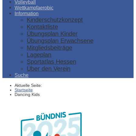
Volleyball
Wettkampfaerobic
Information
Kinderschutzkonzept
Kontaktliste
Übungsplan Kinder
Übungsplan Erwachsene
Mitgliedsbeiträge
Lageplan
Sportatlas Hessen
Über den Verein
Suche
Aktuelle Seite:
Startseite
Dancing Kids