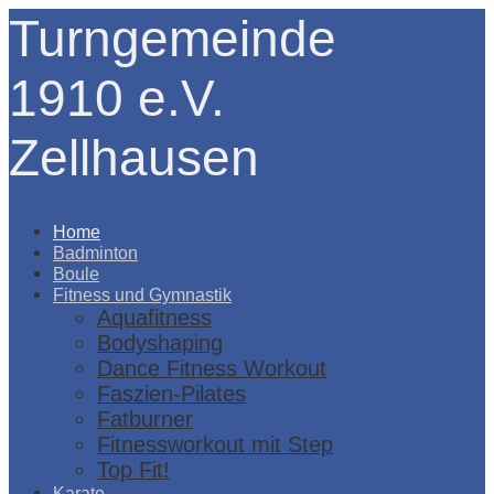
Turngemeinde
1910 e.V.
Zellhausen
Menü
Home
Badminton
Boule
Fitness und Gymnastik
Aquafitness
Bodyshaping
Dance Fitness Workout
Faszien-Pilates
Fatburner
Fitnessworkout mit Step
Top Fit!
Karate