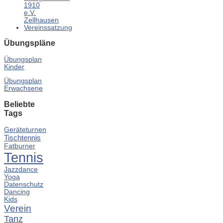
1910
e.V.
Zellhausen
Vereinssatzung
Übungspläne
Übungsplan
Kinder
Übungsplan
Erwachsene
Beliebte
Tags
Geräteturnen
Tischtennis
Fatburner
Tennis
Jazzdance
Yoga
Datenschutz
Dancing
Kids
Verein
Tanz