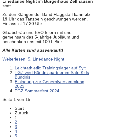
Linedance Night
im
Bürgerhaus Zellhausen
statt.
Zu den Klängen der Band Flaggstaff kann
ab
19 Uhr
das Tanzbein geschwungen werden.
Einlass ist 17:30 Uhr.
Glaabsbräu und EVO feiern mit uns
gemeinsam das 5-jährige Jubiläum und
beschenken uns mit 100 L Bier.
Alle Karten sind ausverkauft!
Weiterlesen: 5. Linedance Night
Leichtathletik: Trainingslager auf Sylt
TGZ wird Bündnispartner im Safe Kids
Bündnis
Einladung zur Generalversammlung
2023
TGZ Sommerfest 2024
Seite 1 von 15
Start
Zurück
1
2
3
4
5