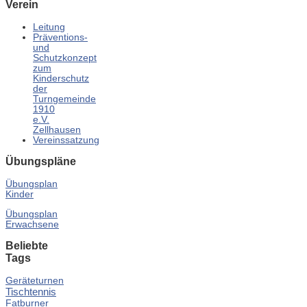
Verein
Leitung
Präventions-
und
Schutzkonzept
zum
Kinderschutz
der
Turngemeinde
1910
e.V.
Zellhausen
Vereinssatzung
Übungspläne
Übungsplan
Kinder
Übungsplan
Erwachsene
Beliebte
Tags
Geräteturnen
Tischtennis
Fatburner