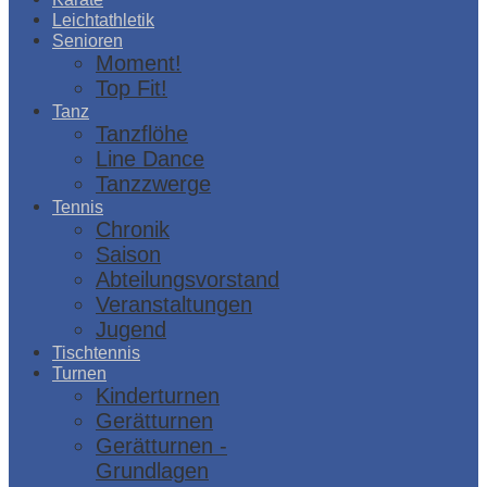
Leichtathletik
Senioren
Moment!
Top Fit!
Tanz
Tanzflöhe
Line Dance
Tanzzwerge
Tennis
Chronik
Saison
Abteilungsvorstand
Veranstaltungen
Jugend
Tischtennis
Turnen
Kinderturnen
Gerätturnen
Gerätturnen -
Grundlagen