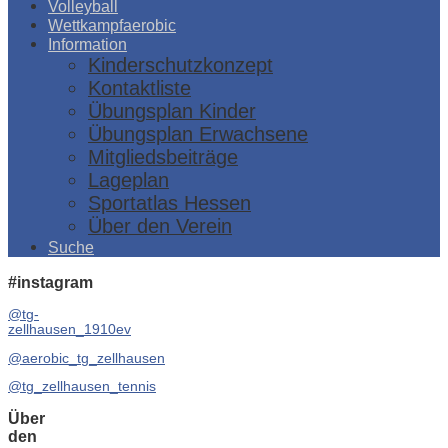
Volleyball
Wettkampfaerobic
Information
Kinderschutzkonzept
Kontaktliste
Übungsplan Kinder
Übungsplan Erwachsene
Mitgliedsbeiträge
Lageplan
Sportatlas Hessen
Über den Verein
Suche
#instagram
@tg-
zellhausen_1910ev
@aerobic_tg_zellhausen
@tg_zellhausen_tennis
Über
den