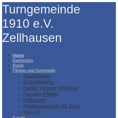
Turngemeinde
1910 e.V.
Zellhausen
Menü
Home
Badminton
Boule
Fitness und Gymnastik
Aquafitness
Bodyshaping
Dance Fitness Workout
Faszien-Pilates
Fatburner
Fitnessworkout mit Step
Top Fit!
Karate