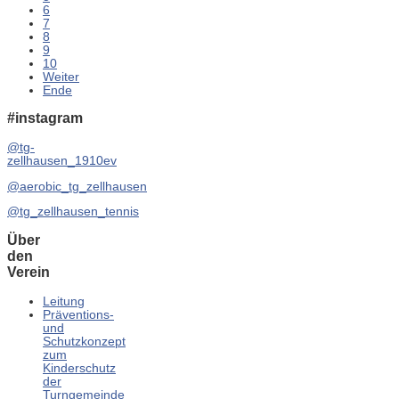
6
7
8
9
10
Weiter
Ende
#instagram
@tg-
zellhausen_1910ev
@aerobic_tg_zellhausen
@tg_zellhausen_tennis
Über
den
Verein
Leitung
Präventions-
und
Schutzkonzept
zum
Kinderschutz
der
Turngemeinde