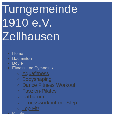
Turngemeinde
1910 e.V.
Zellhausen
Menü
Home
Badminton
Boule
Fitness und Gymnastik
Aquafitness
Bodyshaping
Dance Fitness Workout
Faszien-Pilates
Fatburner
Fitnessworkout mit Step
Top Fit!
Karate