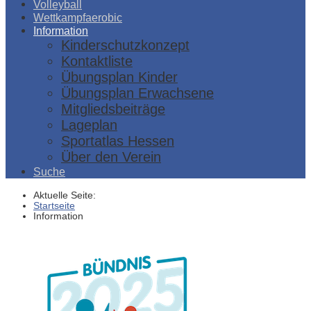
Volleyball
Wettkampfaerobic
Information
Kinderschutzkonzept
Kontaktliste
Übungsplan Kinder
Übungsplan Erwachsene
Mitgliedsbeiträge
Lageplan
Sportatlas Hessen
Über den Verein
Suche
Aktuelle Seite:
Startseite
Information