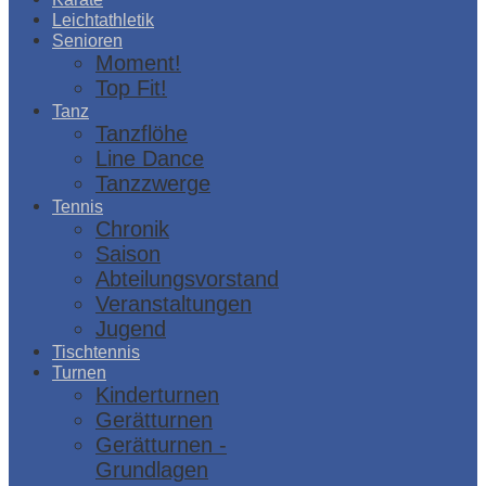
Leichtathletik
Senioren
Moment!
Top Fit!
Tanz
Tanzflöhe
Line Dance
Tanzzwerge
Tennis
Chronik
Saison
Abteilungsvorstand
Veranstaltungen
Jugend
Tischtennis
Turnen
Kinderturnen
Gerätturnen
Gerätturnen -
Grundlagen