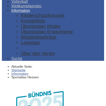
Volleyball
Wettkampfaerobic
Information
Kinderschutzkonzept
Kontaktliste
Übungsplan Kinder
Übungsplan Erwachsene
Mitgliedsbeiträge
Lageplan
Sportatlas Hessen
Über den Verein
Suche
Aktuelle Seite:
Startseite
Information
Sportatlas Hessen