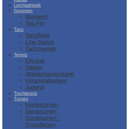
Leichtathletik
Senioren
Moment!
Top Fit!
Tanz
Tanzflöhe
Line Dance
Tanzzwerge
Tennis
Chronik
Saison
Abteilungsvorstand
Veranstaltungen
Jugend
Tischtennis
Turnen
Kinderturnen
Gerätturnen
Gerätturnen -
Grundlagen