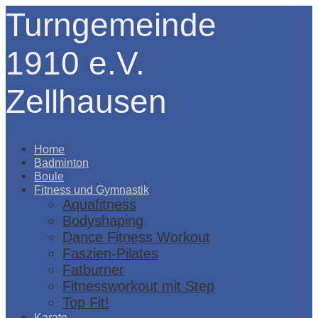
Turngemeinde
1910 e.V.
Zellhausen
Menü
Home
Badminton
Boule
Fitness und Gymnastik
Aquafitness
Bodyshaping
Dance Fitness Workout
Faszien-Pilates
Fatburner
Fitnessworkout mit Step
Top Fit!
Karate