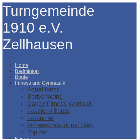
Turngemeinde
1910 e.V.
Zellhausen
Menü
Home
Badminton
Boule
Fitness und Gymnastik
Aquafitness
Bodyshaping
Dance Fitness Workout
Faszien-Pilates
Fatburner
Fitnessworkout mit Step
Top Fit!
Karate