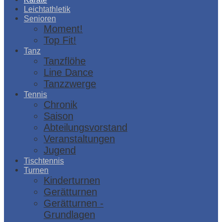
Leichtathletik
Senioren
Moment!
Top Fit!
Tanz
Tanzflöhe
Line Dance
Tanzzwerge
Tennis
Chronik
Saison
Abteilungsvorstand
Veranstaltungen
Jugend
Tischtennis
Turnen
Kinderturnen
Gerätturnen
Gerätturnen -
Grundlagen