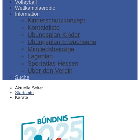
Volleyball
Wettkampfaerobic
Information
Kinderschutzkonzept
Kontaktliste
Übungsplan Kinder
Übungsplan Erwachsene
Mitgliedsbeiträge
Lageplan
Sportatlas Hessen
Über den Verein
Suche
Aktuelle Seite:
Startseite
Karate