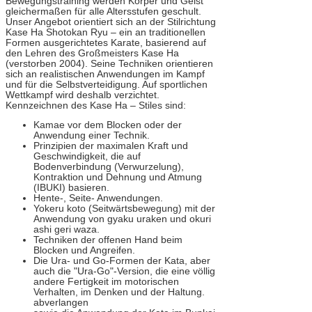
Bewegungstraining werden Körper und Geist
gleichermaßen für alle Altersstufen geschult.
Unser Angebot orientiert sich an der Stilrichtung
Kase Ha Shotokan Ryu – ein an traditionellen
Formen ausgerichtetes Karate, basierend auf
den Lehren des Großmeisters Kase Ha
(verstorben 2004). Seine Techniken orientieren
sich an realistischen Anwendungen im Kampf
und für die Selbstverteidigung. Auf sportlichen
Wettkampf wird deshalb verzichtet.
Kennzeichnen des Kase Ha – Stiles sind:
Kamae vor dem Blocken oder der
Anwendung einer Technik.
Prinzipien der maximalen Kraft und
Geschwindigkeit, die auf
Bodenverbindung (Verwurzelung),
Kontraktion und Dehnung und Atmung
(IBUKI) basieren.
Hente-, Seite- Anwendungen.
Yokeru koto (Seitwärtsbewegung) mit der
Anwendung von gyaku uraken und okuri
ashi geri waza.
Techniken der offenen Hand beim
Blocken und Angreifen.
Die Ura- und Go-Formen der Kata, aber
auch die "Ura-Go"-Version, die eine völlig
andere Fertigkeit im motorischen
Verhalten, im Denken und der Haltung.
abverlangen