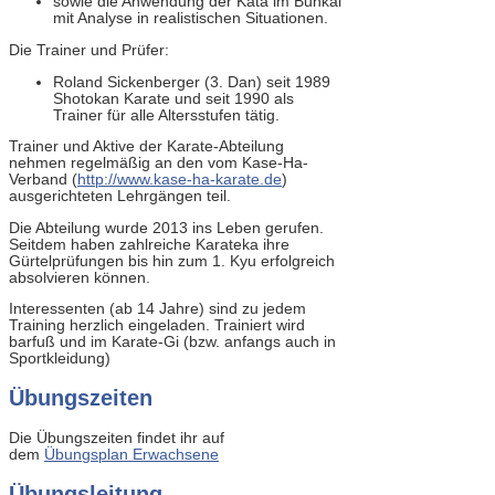
sowie die Anwendung der Kata im Bunkai
mit Analyse in realistischen Situationen.
Die Trainer und Prüfer:
Roland Sickenberger (3. Dan) seit 1989
Shotokan Karate und seit 1990 als
Trainer für alle Altersstufen tätig.
Trainer und Aktive der Karate-Abteilung
nehmen regelmäßig an den vom Kase-Ha-
Verband (
http://www.kase-ha-karate.de
)
ausgerichteten Lehrgängen teil.
Die Abteilung wurde 2013 ins Leben gerufen.
Seitdem haben zahlreiche Karateka ihre
Gürtelprüfungen bis hin zum 1. Kyu erfolgreich
absolvieren können.
Interessenten (ab 14 Jahre) sind zu jedem
Training herzlich eingeladen. Trainiert wird
barfuß und im Karate-Gi (bzw. anfangs auch in
Sportkleidung)
Übungszeiten
Die Übungszeiten findet ihr auf
dem
Übungsplan Erwachsene
Übungsleitung