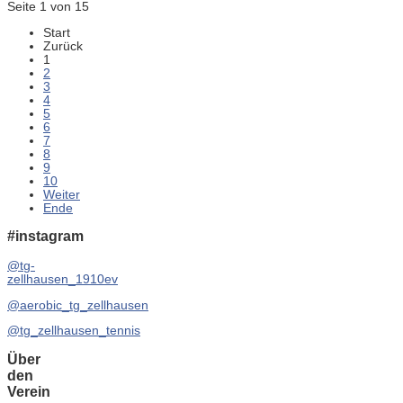
Seite 1 von 15
Start
Zurück
1
2
3
4
5
6
7
8
9
10
Weiter
Ende
#instagram
@tg-
zellhausen_1910ev
@aerobic_tg_zellhausen
@tg_zellhausen_tennis
Über
den
Verein