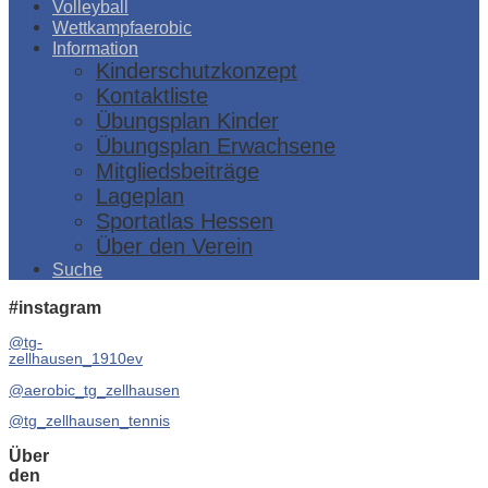
Volleyball
Wettkampfaerobic
Information
Kinderschutzkonzept
Kontaktliste
Übungsplan Kinder
Übungsplan Erwachsene
Mitgliedsbeiträge
Lageplan
Sportatlas Hessen
Über den Verein
Suche
#instagram
@tg-
zellhausen_1910ev
@aerobic_tg_zellhausen
@tg_zellhausen_tennis
Über
den