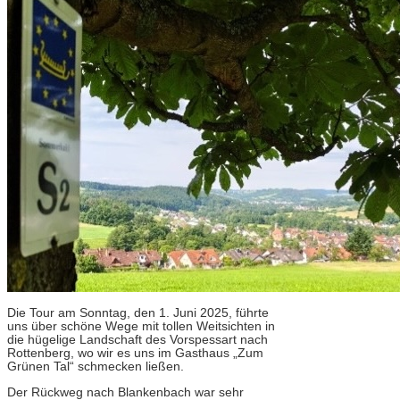
Die Tour am Sonntag, den 1. Juni 2025, führte
uns über schöne Wege mit tollen Weitsichten in
die hügelige Landschaft des Vorspessart nach
Rottenberg, wo wir es uns im Gasthaus „Zum
Grünen Tal“ schmecken ließen.
Der Rückweg nach Blankenbach war sehr