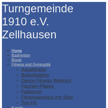
Turngemeinde
1910 e.V.
Zellhausen
Menü
Home
Badminton
Boule
Fitness und Gymnastik
Aquafitness
Bodyshaping
Dance Fitness Workout
Faszien-Pilates
Fatburner
Fitnessworkout mit Step
Top Fit!
Karate