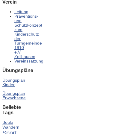
Verein
Leitung
Präventions-
und
Schutzkonzept
zum
Kinderschutz
der
Turngemeinde
1910
e.V.
Zellhausen
Vereinssatzung
Übungspläne
Übungsplan
Kinder
Übungsplan
Erwachsene
Beliebte
Tags
Boule
Wandern
Sport