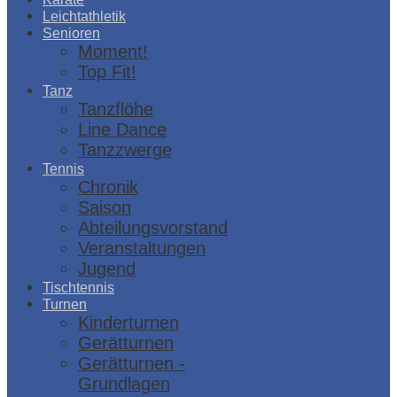
Leichtathletik
Senioren
Moment!
Top Fit!
Tanz
Tanzflöhe
Line Dance
Tanzzwerge
Tennis
Chronik
Saison
Abteilungsvorstand
Veranstaltungen
Jugend
Tischtennis
Turnen
Kinderturnen
Gerätturnen
Gerätturnen -
Grundlagen