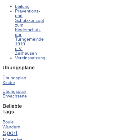
Leitung
Präventions-
und
Schutzkonzept
zum
Kinderschutz
der
Turngemeinde
1910
e.V.
Zellhausen
Vereinssatzung
Übungspläne
Übungsplan
Kinder
Übungsplan
Erwachsene
Beliebte
Tags
Boule
Wandern
Sport