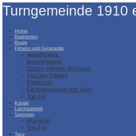
Turngemeinde 1910 e
Menü
Home
Badminton
Boule
Fitness und Gymnastik
Aquafitness
Bodyshaping
Dance Fitness Workout
Faszien-Pilates
Fatburner
Fitnessworkout mit Step
Top Fit!
Karate
Leichtathletik
Senioren
Moment!
Top Fit!
Tanz