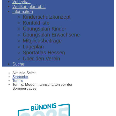
Volleyball
Wettkampfaerobic
Information
Kinderschutzkonzept
Kontaktliste
Übungsplan Kinder
Übungsplan Erwachsene
Mitgliedsbeiträge
Lageplan
Sportatlas Hessen
Über den Verein
Suche
Aktuelle Seite:
Startseite
Tennis
Tennis: Medenmannschaften vor der
Sommerpause