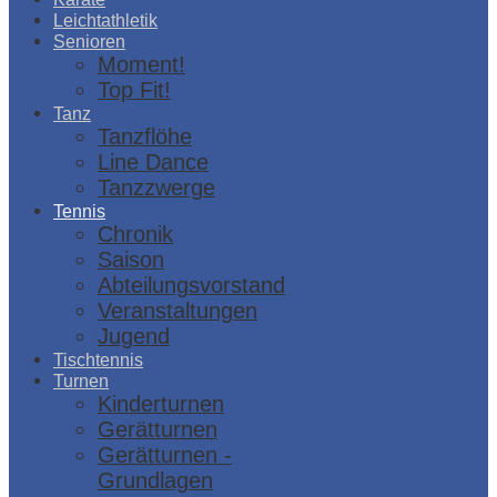
Leichtathletik
Senioren
Moment!
Top Fit!
Tanz
Tanzflöhe
Line Dance
Tanzzwerge
Tennis
Chronik
Saison
Abteilungsvorstand
Veranstaltungen
Jugend
Tischtennis
Turnen
Kinderturnen
Gerätturnen
Gerätturnen -
Grundlagen