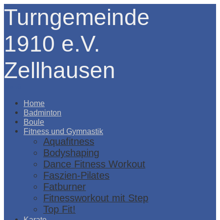
Turngemeinde
1910 e.V.
Zellhausen
Menü
Home
Badminton
Boule
Fitness und Gymnastik
Aquafitness
Bodyshaping
Dance Fitness Workout
Faszien-Pilates
Fatburner
Fitnessworkout mit Step
Top Fit!
Karate