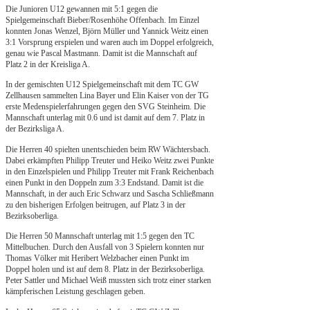
Die Junioren U12 gewannen mit 5:1 gegen die
Spielgemeinschaft Bieber/Rosenhöhe Offenbach. Im Einzel
konnten Jonas Wenzel, Björn Müller und Yannick Weitz einen
3:1 Vorsprung erspielen und waren auch im Doppel erfolgreich,
genau wie Pascal Mastmann. Damit ist die Mannschaft auf
Platz 2 in der Kreisliga A.
In der gemischten U12 Spielgemeinschaft mit dem TC GW
Zellhausen sammelten Lina Bayer und Elin Kaiser von der TG
erste Medenspielerfahrungen gegen den SVG Steinheim. Die
Mannschaft unterlag mit 0.6 und ist damit auf dem 7. Platz in
der Bezirksliga A.
Die Herren 40 spielten unentschieden beim RW Wächtersbach.
Dabei erkämpften Philipp Treuter und Heiko Weitz zwei Punkte
in den Einzelspielen und Philipp Treuter mit Frank Reichenbach
einen Punkt in den Doppeln zum 3:3 Endstand. Damit ist die
Mannschaft, in der auch Eric Schwarz und Sascha Schließmann
zu den bisherigen Erfolgen beitrugen, auf Platz 3 in der
Bezirksoberliga.
Die Herren 50 Mannschaft unterlag mit 1:5 gegen den TC
Mittelbuchen. Durch den Ausfall von 3 Spielern konnten nur
Thomas Völker mit Heribert Welzbacher einen Punkt im
Doppel holen und ist auf dem 8. Platz in der Bezirksoberliga.
Peter Sattler und Michael Weiß mussten sich trotz einer starken
kämpferischen Leistung geschlagen geben.