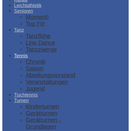
Leichtathletik
Senioren
Moment!
Top Fit!
Tanz
Tanzflöhe
Line Dance
Tanzzwerge
Tennis
Chronik
Saison
Abteilungsvorstand
Veranstaltungen
Jugend
Tischtennis
Turnen
Kinderturnen
Gerätturnen
Gerätturnen -
Grundlagen