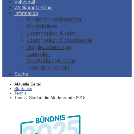
Volleyball
Wettkampfaerobic
Information
Kinderschutzkonzept
Kontaktliste
Übungsplan Kinder
Übungsplan Erwachsene
Mitgliedsbeiträge
Lageplan
Sportatlas Hessen
Über den Verein
Suche
Aktuelle Seite:
Startseite
Tennis
Tennis: Start in die Medenrunde 2018