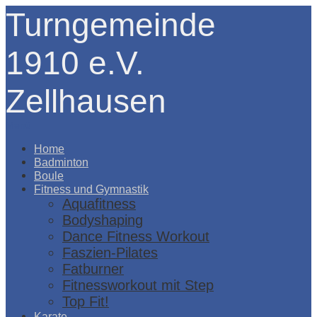
Turngemeinde
1910 e.V.
Zellhausen
Menü
Home
Badminton
Boule
Fitness und Gymnastik
Aquafitness
Bodyshaping
Dance Fitness Workout
Faszien-Pilates
Fatburner
Fitnessworkout mit Step
Top Fit!
Karate