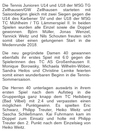
Die Tennis Junioren U14 und U18 der MSG TG
Zellhausen/GW Zellhausen starteten mit
Saisonbeginn gleich mit zwei Siegen gegen die
U14 des Karbener SV und der U18 der MSG
TC Mühlheim / TG Lämmerspiel II. In beiden
Spielen wurden alle Einzel sowie die Doppel
gewonnen. Björn Müller, Jonas Wenzel,
Yannick Weitz und Nils Schouten freuten sich
somit über einen gelungenen Start in die
Medenrunde 2018.
Die neu gegründete Damen 40 gewannen
ebenfalls ihr erstes Spiel mit 6:0 gegen die
Spielerinnen des TC AS Großenhausen II.
Monique Borowsky, Michaela Wilhelm-Wöber,
Sandra Heilos und Christine Lemke feierten
somit einen wunderbaren Beginn in die Tennis-
Sommersaison.
Die Herren 40 unterlagen auswärts in ihrem
ersten Spiel nach dem Aufstieg in die
Gruppenliga ganz knapp dem TC Heilsberg
(Bad Vilbel) mit 2:4 und verpassten einen
möglichen Punktgewinn. Es spielten Eric
Schwarz, Philipp Treuter, Heiko Weitz und
Sascha Schließmann. Kai Fuhrmann kam im
Doppel zum Einsatz und holte mit Philipp
Treuter den 2. Punkt nach dem Einzelsieg von
Heiko Weitz.