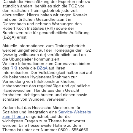
Da sich die Einschätzung der Experten nahezu
stündlich ändert, behält es sich die TGZ vor
den restlichen Trainingsbetrieb jederzeit
einzustellen. Hierzu halten wir engen Kontakt
mit dem örtlichen Gesundheitsamt in
Dietzenbach und nehmen Warnungen des
Robert Koch Institutes (RKI) sowie der
Bundeszentrale für gesundheitliche Aufklärung
(BZgA) ernst.
Aktuelle Informationen zum Trainingsbetrieb
werden umgehend auf der Homepage der TGZ
(www.tg-zellhausen.de) veröffentlicht und an
die Übungsleiter kommuniziert.
Weitere Informationen zum Coronavirus bieten
das
RKI
sowie die
BZgA
auf Ihren
Internetseiten. Der Vollständigkeit halber sei auf
die bekannten Hygienemaßnahmen zur
Vermeidung von Infektionskrankheiten,
insbesondere das regelmäßige und gründliche
Händewaschen, Hände aus dem Gesicht
fernhalten, richtiges husten und niesen sowie
schützen von Wunden, verwiesen.
Zudem hat das Hessische Ministerium für
Soziales und Integration eine
Service-Webseite
zum Thema
eingerichtet, auf der die
wichtigsten Fragen zum Thema beantwortet
werden. Eine hessenweite Hotline zu dem
Thema ist unter der Nummer 0800 - 5554666