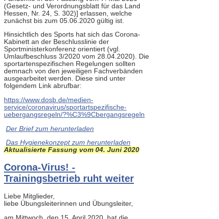
(Gesetz- und Verordnungsblatt für das Land
Hessen, Nr. 24, S. 302)] erlassen, welche
zunächst bis zum 05.06.2020 gültig ist.
Hinsichtlich des Sports hat sich das Corona-
Kabinett an der Beschlusslinie der
Sportministerkonferenz orientiert (vgl.
Umlaufbeschluss 3/2020 vom 28.04.2020). Die
sportartenspezifischen Regelungen sollten
demnach von den jeweiligen Fachverbänden
ausgearbeitet werden. Diese sind unter
folgendem Link abrufbar:
https://www.dosb.de/medien-
service/coronavirus/sportartspezifische-
uebergangsregeln/?%C3%9Cbergangsregeln
Der Brief zum herunterladen
Das Hygienekonzept zum herunterladen
Aktualisierte Fassung vom 04. Juni 2020
Corona-Virus! -
Trainingsbetrieb ruht weiter
Liebe Mitglieder,
liebe Übungsleiterinnen und Übungsleiter,
am Mittwoch, den 15. April 2020, hat die