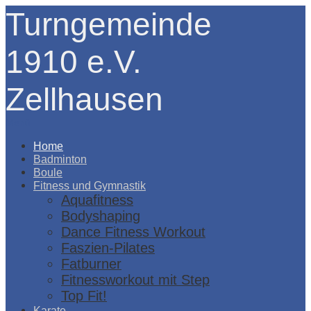
Turngemeinde
1910 e.V.
Zellhausen
Menü
Home
Badminton
Boule
Fitness und Gymnastik
Aquafitness
Bodyshaping
Dance Fitness Workout
Faszien-Pilates
Fatburner
Fitnessworkout mit Step
Top Fit!
Karate