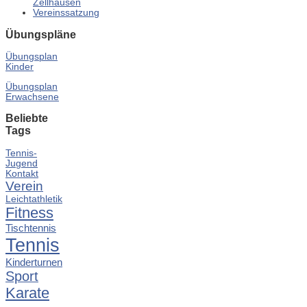
Zellhausen
Vereinssatzung
Übungspläne
Übungsplan
Kinder
Übungsplan
Erwachsene
Beliebte
Tags
Tennis-
Jugend
Kontakt
Verein
Leichtathletik
Fitness
Tischtennis
Tennis
Kinderturnen
Sport
Karate