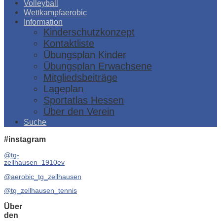
Volleyball
Wettkampfaerobic
Information
Kinderschutzkonzept
Kontaktliste
Übungsplan Kinder
Übungsplan Erwachsene
Mitgliedsbeiträge
Lageplan
Sportatlas Hessen
Über den Verein
Suche
#instagram
@tg-
zellhausen_1910ev
@aerobic_tg_zellhausen
@tg_zellhausen_tennis
Über
den