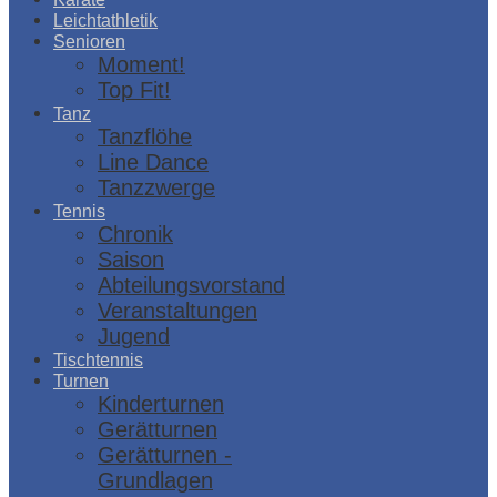
Leichtathletik
Senioren
Moment!
Top Fit!
Tanz
Tanzflöhe
Line Dance
Tanzzwerge
Tennis
Chronik
Saison
Abteilungsvorstand
Veranstaltungen
Jugend
Tischtennis
Turnen
Kinderturnen
Gerätturnen
Gerätturnen -
Grundlagen