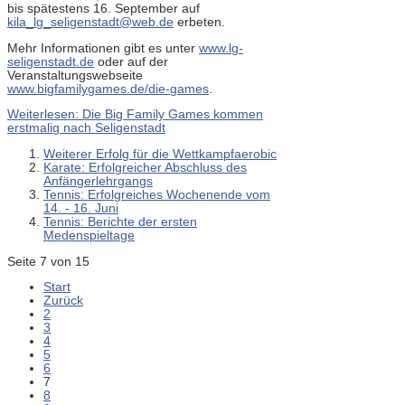
bis spätestens 16. September auf
kila_lg_seligenstadt@web.de
erbeten.
Mehr Informationen gibt es unter
www.lg-
seligenstadt.de
oder auf der
Veranstaltungswebseite
www.bigfamilygames.de/die-games
.
Weiterlesen: Die Big Family Games kommen
erstmalig nach Seligenstadt
Weiterer Erfolg für die Wettkampfaerobic
Karate: Erfolgreicher Abschluss des
Anfängerlehrgangs
Tennis: Erfolgreiches Wochenende vom
14. - 16. Juni
Tennis: Berichte der ersten
Medenspieltage
Seite 7 von 15
Start
Zurück
2
3
4
5
6
7
8