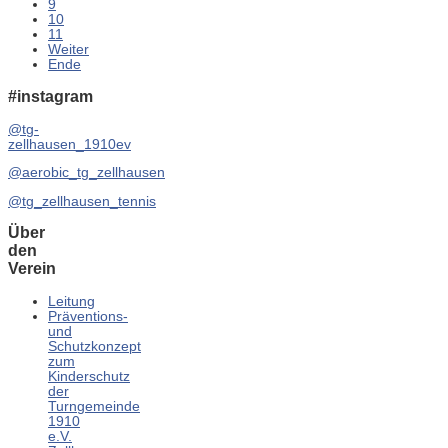
9
10
11
Weiter
Ende
#instagram
@tg-
zellhausen_1910ev
@aerobic_tg_zellhausen
@tg_zellhausen_tennis
Über
den
Verein
Leitung
Präventions-
und
Schutzkonzept
zum
Kinderschutz
der
Turngemeinde
1910
e.V.