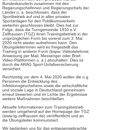
Bundeskanzlerin zusammen mit den
Regierungschefinnen und Regierungschefs der
Länder u. a. beschlossen, dass der
Sportbetrieb auf und in allen privaten
Sportanlagen für den Publikumsverkehr
weiterhin geschlossen bleibt. Dies hat zur
Folge, dass die Turngemeinde 1910 e.V.
Zellhausen (TGZ) ihren Trainingsbetrieb in der
ursprünglichen Form bis vorerst zum 3. Mai
2020 nicht wieder aufnehmen kann. Den
ÜbungsleiterInnen wird es freigestellt das
Training in anderer Form (bspw. Videotelefonie,
Anweisung per Mail, Messenger oder Brief,
Video-Plattformen o. ä.) abzuhalten. Dies ist
durch die ARAG Sport-Unfallversicherung
versichert.
Rechtzeitig vor dem 4. Mai 2020 wollen die o.g.
Personen die Entwicklung des
Infektionsgeschehens sowie die wirtschaftliche
und soziale Lage in Deutschland gemeinsam
erneut bewerten und im Lichte der Ergebnisse
weitere Maßnahmen beschließen.
Aktuelle Informationen zum Trainingsbetrieb
werden umgehend auf der Homepage der TGZ
(www.tg-zellhausen.de) veröffentlicht und an
die Übungsleiter kommuniziert.
Wir bedanken uns für das entgegengebrachte