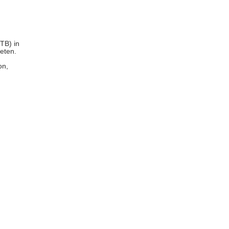
TB) in
eten.
on,