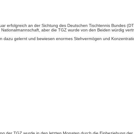
ar erfolgreich an der Sichtung des Deutschen Tischtennis Bundes (DT
 Nationalmannschaft, aber die TGZ wurde von den Beiden würdig vertr
en dazu gelernt und bewiesen enormes Stehvermögen und Konzentrati
ung der TGZ wurde in den letzten Monaten durch die Einbeziehung der