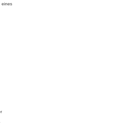
 eines
er
.