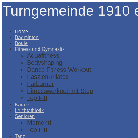
Turngemeinde 1910 e
Menü
Home
Badminton
Boule
Fitness und Gymnastik
Aquafitness
Bodyshaping
Dance Fitness Workout
Faszien-Pilates
Fatburner
Fitnessworkout mit Step
Top Fit!
Karate
Leichtathletik
Senioren
Moment!
Top Fit!
Tanz