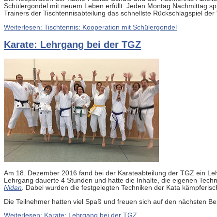
Schülergondel mit neuem Leben erfüllt. Jeden Montag Nachmittag spi
Trainers der Tischtennisabteilung das schnellste Rückschlagspiel der 
Weiterlesen: Tischtennis: Kooperation mit Schülergondel
Karate: Lehrgang bei der TGZ
Am 18. Dezember 2016 fand bei der Karateabteilung der TGZ ein Lehr
Lehrgang dauerte 4 Stunden und hatte die Inhalte, die eigenen Tec
Nidan
. Dabei wurden die festgelegten Techniken der Kata kämpferisch
Die Teilnehmer hatten viel Spaß und freuen sich auf den nächsten Be
Weiterlesen: Karate: Lehrgang bei der TGZ